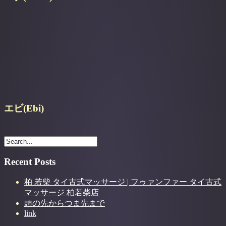
エビ(Ebi)
Recent Posts
柏 若柴 タイ古式マッサージ | フゥァンファー タイ古式
マッサージ 柏若柴店
頭の先からつま先まで
link