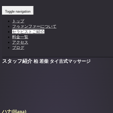
Home
-
Meet Our Experts
Toggle navigation
トップ
フゥァンファーについて
セラピストご紹介
料金一覧
アクセス
ブログ
スタッフ紹介
柏 若柴 タイ古式マッサージ
ハナ(Hana)