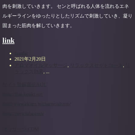
肉を刺激していきます。 センと呼ばれる人体を流れるエネ
ルギーラインをゆったりとしたリズムで刺激していき、凝り
固まった筋肉を解していきます。
link
fuanfar
2021年2月20日
アロマオイルマッサージ
,
リラックスセットコース
,
リ
ラックス効果
, ...
サイト登録宣伝AUL
https://thai-kosiki.net/
http://www.ekiten.jp/charge/advtop/
https://navichiba.com/
マッサージ.COM