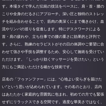
す。本場タイで学んだ伝統の技法をベースに、肩・首・腰の
こりや全身のだるさにアプローチ。深い圧と独特のストレッ
チを組み合わせることで、筋肉の奥深くにまで働きかけ、血
流やリンパの巡りを促進します。特にデスクワークによる
首・肩の疲れや、立ち仕事での腰の重さに効果的と評判で
す。さらに、熟練のセラピストがその日の体調やご要望に合
わせて強さや手技を調整するため、安心して施術を受けてい
ただけます。「しっかり効くマッサージを受けたい」という
方にもご満足いただける確かな技術です。
店名の「フゥァンファー」には、“心地よい安らぎを届けた
い”という思いが込められています。その名のとおり、店内
はあたたかく家庭的な雰囲気に包まれ、初めての方でも緊張
せずにリラックスできる空間です。過度な華美さではなく、