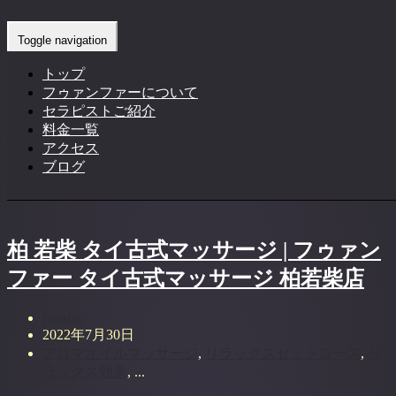
アロマオイルマッサージ
Toggle navigation
Home
-
アロマオイルマッサージ
トップ
フゥァンファーについて
セラピストご紹介
料金一覧
アクセス
ブログ
柏 若柴 タイ古式マッサージ | フゥァン
ファー タイ古式マッサージ 柏若柴店
fuanfar
2022年7月30日
アロマオイルマッサージ
,
リラックスセットコース
,
リ
ラックス効果
, ...