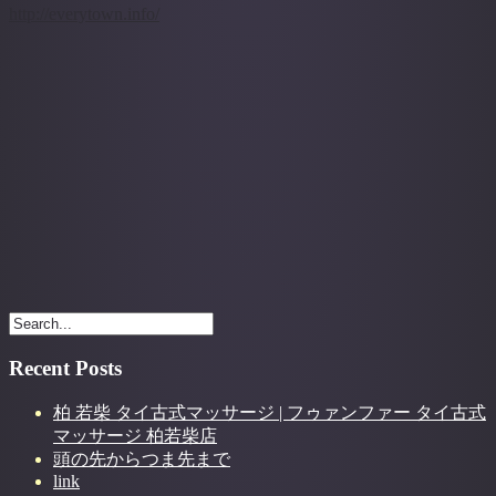
http://everytown.info/
Recent Posts
柏 若柴 タイ古式マッサージ | フゥァンファー タイ古式
マッサージ 柏若柴店
頭の先からつま先まで
link